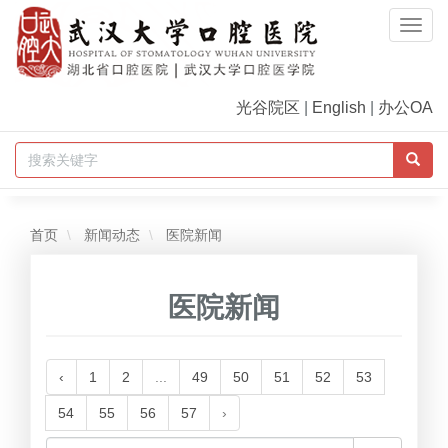
Togg
Navi
光谷院区
|
English
|
办公OA
首页
新闻动态
医院新闻
医院新闻
‹
1
2
...
49
50
51
52
53
54
55
56
57
›