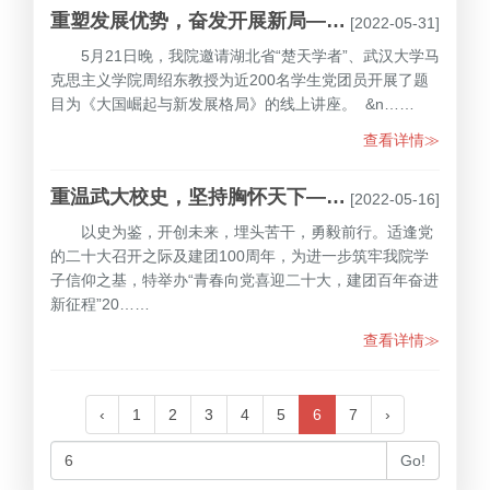
重塑发展优势，奋发开展新局—口腔医学院2022年度党史学习分享会第四期顺利召开
[2022-05-31]
5月21日晚，我院邀请湖北省“楚天学者”、武汉大学马
克思主义学院周绍东教授为近200名学生党团员开展了题
目为《大国崛起与新发展格局》的线上讲座。 &n……
查看详情≫
重温武大校史，坚持胸怀天下——口腔医学院2022年度党史学习分享会第三期顺利召开
[2022-05-16]
以史为鉴，开创未来，埋头苦干，勇毅前行。适逢党
的二十大召开之际及建团100周年，为进一步筑牢我院学
子信仰之基，特举办“青春向党喜迎二十大，建团百年奋进
新征程”20……
查看详情≫
‹
1
2
3
4
5
6
7
›
Go!