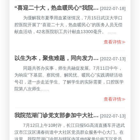
“喜迎二十大，热血暖民心”我院开展无偿献血活动
[2022-07-18]
为缓解我市夏季用血紧张情况，7月15日武汉大学口
腔医院开展了“喜迎二十大，热血暖民心”的医务人员无偿
献血活动，42名医院职工共计献血13300毫升。 ……
查看详情≫
以生为本，聚焦难题，同向发力——我院成功举行第八次师生午餐会
[2022-07-13]
同题共答办实事，师生共融促发展。7月11日中午，
为响应“下基层、察民情、解民忧、暖民心”实践调研活动
号召，进一步走近学生、了解学生的实际需要，口腔医学
院第八次师生……
查看详情≫
我院范湖门诊党支部参加中大社区“满春人家·同心惠”便民服务
[2022-07-13]
7月12日上午10时许，长江日报5G高清直播车开进武
汉市江汉区满春街道中大社区党员群众服务中心大门。在
这里，我院范湖门诊部与辖区内其他8家单位的下沉党员