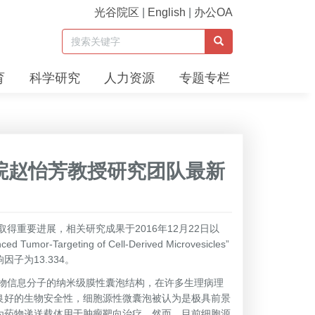
光谷院区
|
English
|
办公OA
育
科学研究
人力资源
专题专栏
我院赵怡芳教授研究团队最新
要进展，相关研究成果于2016年12月22日以
ced Tumor-Targeting of Cell-Derived Microvesicles”
子为13.334。
信息分子的纳米级膜性囊泡结构，在许多生理病理
良好的生物安全性，细胞源性微囊泡被认为是极具前景
为药物递送载体用于肿瘤靶向治疗。然而，目前细胞源