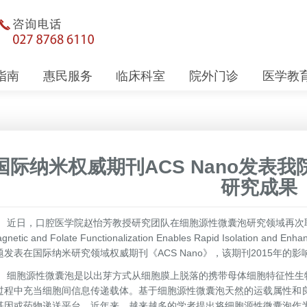
指南
惠民服务
临床科室
院外门诊
医学教
国际纳米权威期刊ACS Nano发表
研究成果
日，口腔医学院赵怡芳教授研究团队在细胞源性微囊泡研究领域再次取得重
gnetic and Folate Functionalization Enables Rapid Isolation and Enhan
题发表在国际纳米研究领域权威期刊《ACS Nano》，该期刊2015年的影响因
胞源性微囊泡是以出芽方式从细胞膜上脱落的携带母体细胞特征性生物
过程中充当细胞间信息传递载体。基于细胞源性微囊泡天然的运载属性和
基因或药物递送平台。近年来，越来越多的学者提出将细胞源性微囊泡作