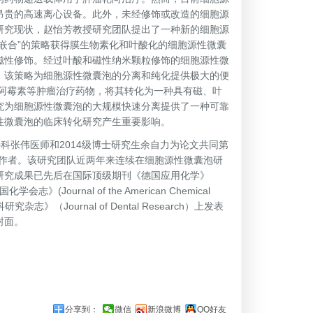
昂贵的高速离心设备。此外，未经修饰或改造的细胞源
研究现状，赵怡芳教授研究团队提出了一种新的细胞源
嵌合”的策略获得膜生物素化和叶酸化的细胞源性微囊
磁性修饰。经过叶酸和磁性纳米颗粒修饰的细胞源性微
，该策略为细胞源性微囊泡的分离和纯化提供极大的便
阿霉素等肿瘤治疗药物，将其转化为一种具有磁、叶
究为细胞源性微囊泡的大规模快速分离提供了一种可靠
性微囊泡的临床转化研究产生重要影响。
张伟医师和2014级博士研究生余自力为论文共同第
讯作者。该研究团队近两年来连续在细胞源性微囊泡研
研究成果已先后在国际顶级期刊《德国应用化学》
国化学会志》(Journal of the American Chemical
》（Journal of Dental Research）上发表
封面。
分享到：
微信
新浪微博
QQ好友