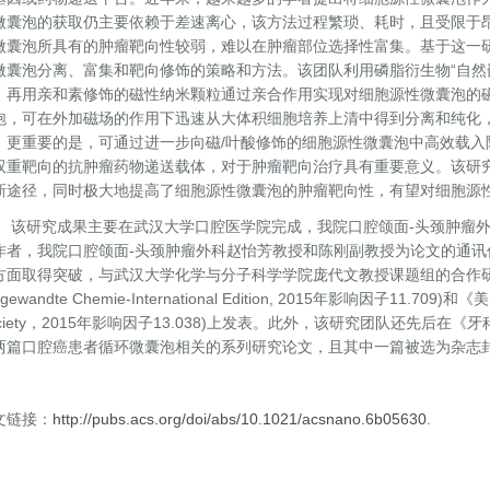
微囊泡的获取仍主要依赖于差速离心，该方法过程繁琐、耗时，且受限于
微囊泡所具有的肿瘤靶向性较弱，难以在肿瘤部位选择性富集。基于这一
微囊泡分离、富集和靶向修饰的策略和方法。该团队利用磷脂衍生物“自然
，再用亲和素修饰的磁性纳米颗粒通过亲合作用实现对细胞源性微囊泡的
泡，可在外加磁场的作用下迅速从大体积细胞培养上清中得到分离和纯化
。更重要的是，可通过进一步向磁/叶酸修饰的细胞源性微囊泡中高效载入
双重靶向的抗肿瘤药物递送载体，对于肿瘤靶向治疗具有重要意义。该研
新途径，同时极大地提高了细胞源性微囊泡的肿瘤靶向性，有望对细胞源
研究成果主要在武汉大学口腔医学院完成，我院口腔颌面-头颈肿瘤外科
作者，我院口腔颌面-头颈肿瘤外科赵怡芳教授和陈刚副教授为论文的通
方面取得突破，与武汉大学化学与分子科学学院庞代文教授课题组的合作
ngewandte Chemie-International Edition, 2015年影响因子11.709)和《美
ciety，2015年影响因子13.038)上发表。此外，该研究团队还先后在《牙科研究杂志
两篇口腔癌患者循环微囊泡相关的系列研究论文，且其中一篇被选为杂志
文链接：
http://pubs.acs.org/doi/abs/10.1021/acsnano.6b05630
.