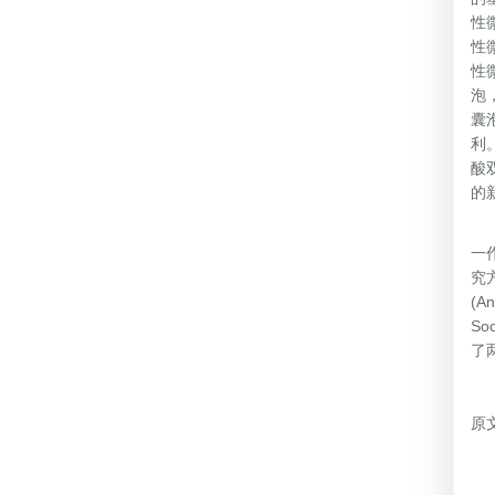
性
性
性
泡
囊
利
酸
的
该
一
究
(A
So
了
原