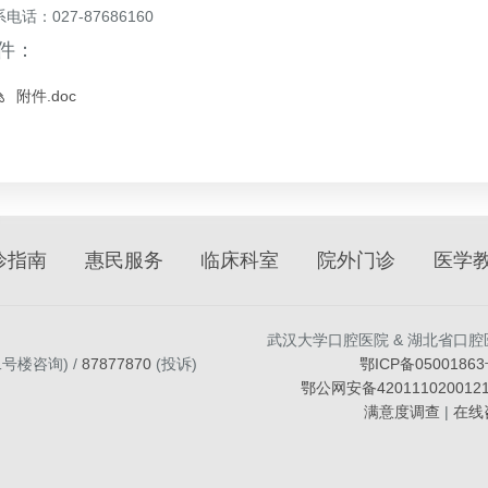
电话：027-87686160
件：
附件.doc
诊指南
惠民服务
临床科室
院外门诊
医学
武汉大学口腔医院 & 湖北省口腔
二号楼咨询) /
87877870
(投诉)
鄂ICP备05001863
鄂公网安备420111020012
满意度调查
|
在线