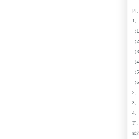
注
四
1
（
（
（
（
（
（
2
3
4
五
武