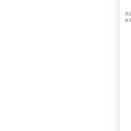
大
员
体