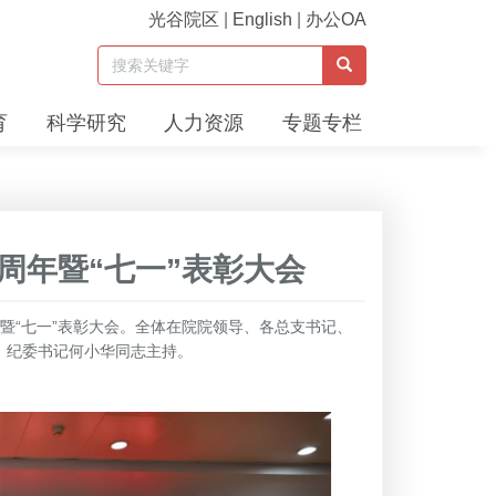
光谷院区
|
English
|
办公OA
育
科学研究
人力资源
专题专栏
周年暨“七一”表彰大会
暨“七一”表彰大会。全体在院院领导、各总支书记、
、纪委书记何小华同志主持。