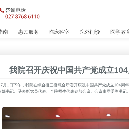
指南
惠民服务
临床科室
院外门诊
医学教
我院召开庆祝中国共产党成立104
月1日下午，我院在综合楼三楼综合厅召开庆祝中国共产党成立104周年
支部书记、受表彰党员代表、全院师生代表参加会议。会议由党委副书记