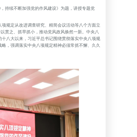
，持续不断加强党的作风建设》为题，讲授专题党
八项规定从改进调查研究、精简会议活动等八个方面立
一以贯之、抓早抓小，推动党风政风焕然一新。中央八
的十八大以来，习近平总书记围绕贯彻落实中央八项规
战略，强调落实中央八项规定精神必须常抓不懈、久久