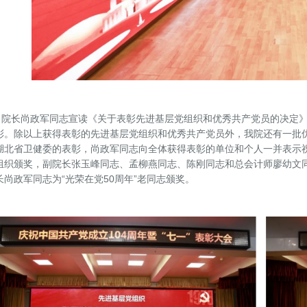
长尚政军同志宣读《关于表彰先进基层党组织和优秀共产党员的决定》，
彰。除以上获得表彰的先进基层党组织和优秀共产党员外，我院还有一批
湖北省卫健委的表彰，尚政军同志向全体获得表彰的单位和个人一并表示
组织颁奖，副院长张玉峰同志、孟柳燕同志、陈刚同志和总会计师廖幼文
长尚政军同志为“光荣在党50周年”老同志颁奖。