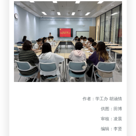
作者：学工办 胡涵情
供图：田博
审核：凌晨
编辑：李贤