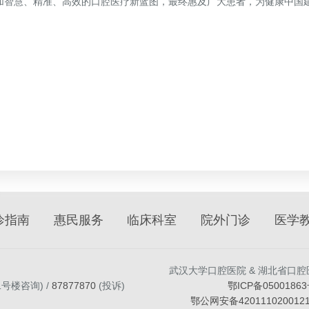
加智慧、精准、高效的口腔医疗新蓝图，最终惠及广大患者，为健康中国
诊指南
惠民服务
临床科室
院外门诊
医学
武汉大学口腔医院 & 湖北省口腔
二号楼咨询) /
87877870
(投诉)
鄂ICP备05001863
鄂公网安备420111020012