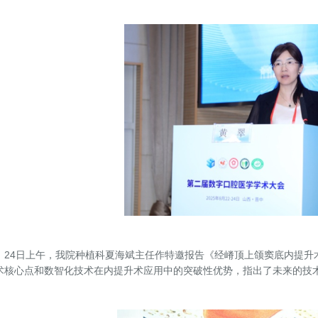
4日上午，我院种植科夏海斌主任作特邀报告《经嵴顶上颌窦底内提升
术核心点和数智化技术在内提升术应用中的突破性优势，指出了未来的技