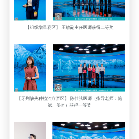
【组织增量赛区】 王敏副主任医师获得二等奖
【牙列缺失种植治疗赛区】 陈佳弦医师（指导老师：施
斌、晏奇）获得一等奖