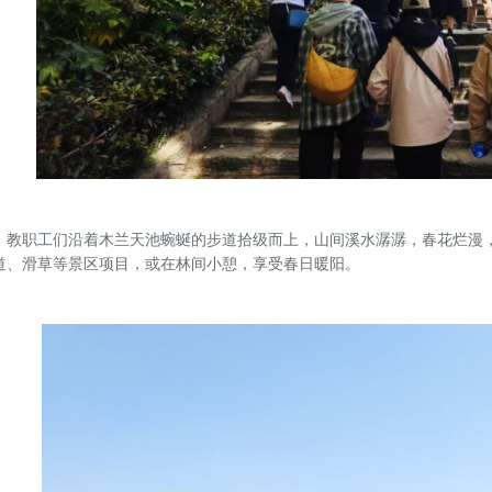
职工们沿着木兰天池蜿蜒的步道拾级而上，山间溪水潺潺，春花烂漫，
道、滑草等景区项目，或在林间小憩，享受春日暖阳。