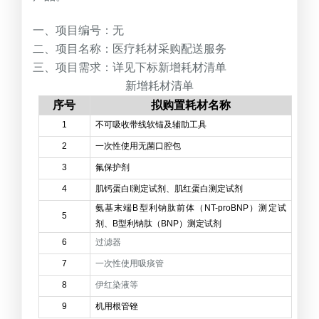
一、项目编号：无
二、项目名称：医疗耗材采购配送服务
三、项目需求：详见下标新增耗材清单
新增耗材清单
序号
拟购置耗材名称
1
不可吸收带线软锚及辅助工具
2
一次性使用无菌口腔包
3
氟保护剂
4
肌钙蛋白I测定试剂、肌红蛋白测定试剂
氨基末端B型利钠肽前体（NT-proBNP）测定试
5
剂、B型利钠肽（BNP）测定试剂
6
过滤器
7
一次性使用吸痰管
8
伊红染液等
9
机用根管锉