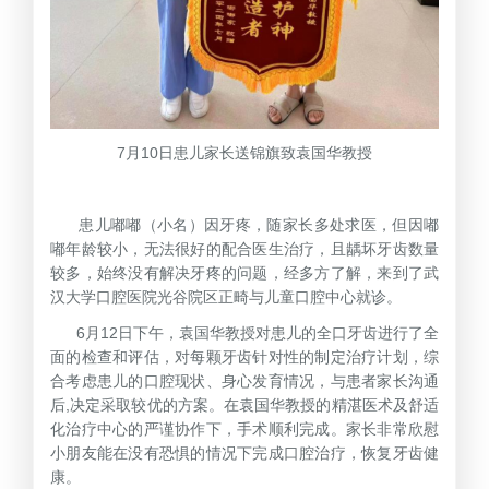
7月10日患儿家长送锦旗致袁国华教授
患儿嘟嘟（小名）因牙疼，随家长多处求医，但因嘟
嘟年龄较小，无法很好的配合医生治疗，且龋坏牙齿数量
较多，始终没有解决牙疼的问题，经多方了解，来到了武
汉大学口腔医院光谷院区正畸与儿童口腔中心就诊。
6月12日下午，袁国华教授对患儿的全口牙齿进行了全
面的检查和评估，对每颗牙齿针对性的制定治疗计划，综
合考虑患儿的口腔现状、身心发育情况，与患者家长沟通
后,决定采取较优的方案。在袁国华教授的精湛医术及舒适
化治疗中心的严谨协作下，手术顺利完成。家长非常欣慰
小朋友能在没有恐惧的情况下完成口腔治疗，恢复牙齿健
康。