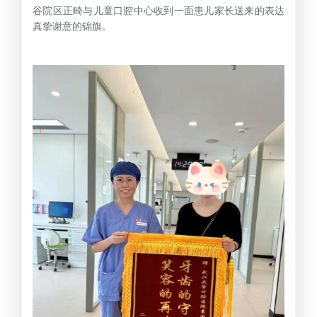
谷院区正畸与儿童口腔中心收到一面患儿家长送来的表达
真挚谢意的锦旗。