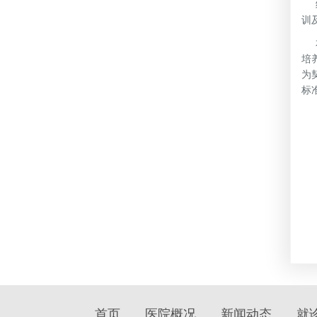
经
训
本
培
为
标
首页
医院概况
新闻动态
就