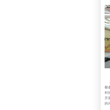
2
极
科
开
的