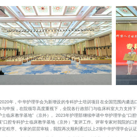
020年，中华护理学会为新增设的专科护士培训项目在全国范围内遴选
参与申报，在院领导高度重视下，全院各行政部门与临床科室大力支持下
护士临床教学基地”（京外）。2023年护理部继续申请中华护理学会“口
展“口腔专科护士临床教学基地（京外）”复评工作。评审专家对我院的口
评定程序、专家的层层审核，我院再次顺利通过以上2项中华护理学会认