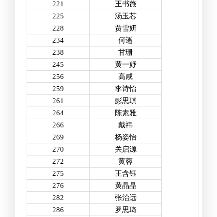
221
王书薇
225
汤玉芯
228
贾雪妍
234
何遥
238
甘珊
245
黄一妤
256
高咸
259
李诗怡
261
彭思琪
264
陈素雅
266
戴祎
269
杨姿怡
270
关启源
272
黄蓉
275
王含钰
276
黄晶晶
282
张治远
286
罗思琦