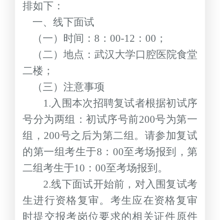
排如下：
一、线下面试
（一）时间：
8
：
00-12
：
00
；
（二）地点：武汉大学口腔医院食堂
二楼；
（三）注意事项
1.
入围本次招聘复试者根据初试序
号分为两组：初试序号前
200
号为第一
组，
200
号之后为第二组。请参加复试
的第一组考生于
8
：
00
至考场报到
，第
二组考生于
10
：
00
至考场报到。
2.
线下面试开始前，对入围复试考
生进行资格复审。考生应在资格复审
时提交报考岗位要求的相关证件原件