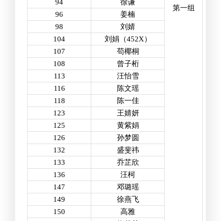
94
徐谦
第一组
96
姜楠
98
刘婧
104
刘娟（
452X
）
107
苟椰桐
108
曾子桁
113
汪怡雪
116
陈文瑶
118
陈一佳
123
王婧妍
125
黄紫娟
126
孙梦圆
132
盛斐祎
133
乔芷欣
136
汪柯
147
邓璐瑶
149
徐燕飞
150
高雅