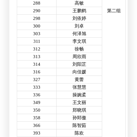
288
高敏
290
王鹏鹤
第二组
298
刘依婷
300
刘卓
303
何泽旭
311
李文琪
312
徐畅
313
周欣雨
314
刘阳芷
316
向佳媛
327
黄蕾
333
张慧慧
336
操婉柔
349
王文丽
350
郑晓琪
358
孙郅傲
366
陈智茹
393
陈欢