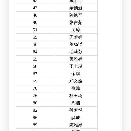
42
戴芊芊
43
余韵涵
46
陈艳平
49
张吉茹
51
向琼
55
唐梦婷
56
贺杨洋
64
毛莉莎
65
黄雅婷
66
王士琳
67
余琪
69
郑文鑫
70
张灿
76
杨玉琦
80
冯洁
82
孙梦悦
86
龚成
89
陈雅婷