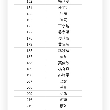
152
梅芷萌
154
杜芊芃
155
张苗
162
陈莉
175
王李纳
177
姜宇馨
178
岑芷依
179
黄陈琦
185
魏紫薇
187
黄灿
188
莫佳欣
189
杨官熹
190
秦静雯
207
龚勋
208
苏婉
209
章敏
216
何露
219
蔡姊