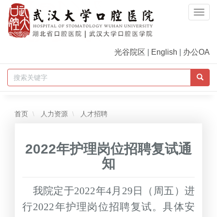
Togg
Navi
光谷院区
|
English
|
办公OA
首页
人力资源
人才招聘
2022年护理岗位招聘复试通
知
我院定于
2022
年
4
月
29
日（周五）进
行
2022
年护理岗位招聘复试。具体安