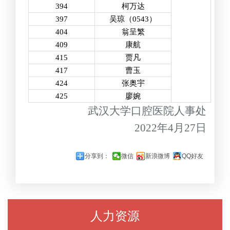
394
柯万达
397
吴琼（
0543
）
404
翁呈繁
409
康航
415
贾凡
417
曹玉
424
张奥宇
425
廖婉
武汉大学口腔医院人事处
2022
年
4
月
27
日
分享到：
微信
新浪微博
QQ好友
人力资源