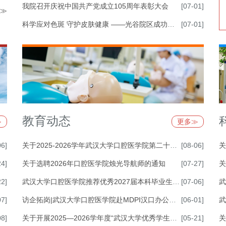
我院召开庆祝中国共产党成立105周年表彰大会
[07-01]
≫
科学应对色斑 守护皮肤健康 ——光谷院区成功举办第六期“光谷论坛”
[07-01]
教育动态
≫
更多≫
06]
关于2025-2026学年武汉大学口腔医学院第二十四届研究生会工作考核的公示
[08-06]
关
24]
关于选聘2026年口腔医学院烛光导航师的通知
[07-27]
关
22]
武汉大学口腔医学院推荐优秀2027届本科毕业生免试攻读硕士学位研究生工作实施细则
[07-06]
武
07]
访企拓岗|武汉大学口腔医学院赴MDPI汉口办公室参观交流活动
[06-01]
武
08]
关于开展2025—2026学年度“武汉大学优秀学生干部”和“武汉大学社会活动先进个人”评选工作的通知
[05-21]
关